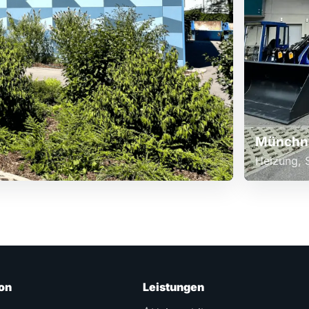
Münchne
Heizung, S
on
Leistungen