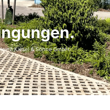
ingungen.
Heinz Kiesel & Söhne GmbH.