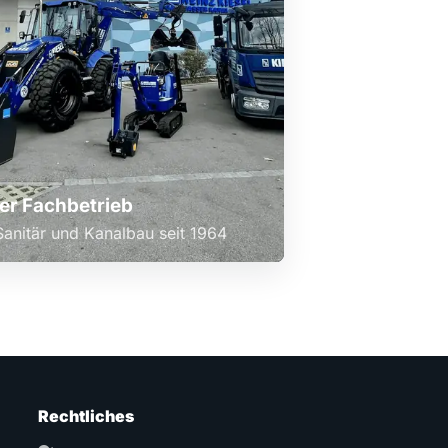
r Fachbetrieb
anitär und Kanalbau seit 1964
Rechtliches