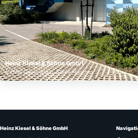
Heinz Kiesel & Söhne GmbH
Aubing-Ost-Straße 5, 81245 München
Heinz Kiesel & Söhne GmbH
Navigati